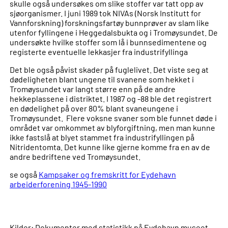
skulle også undersøkes om slike stoffer var tatt opp av
sjøorganismer. I juni 1989 tok NIVAs (Norsk Institutt for
Vannforskning) forskningsfartøy bunnprøver av slam like
utenfor fyllingene i Heggedalsbukta og i Tromøysundet. De
undersøkte hvilke stoffer som lå i bunnsedimentene og
registerte eventuelle lekkasjer fra industrifyllinga
Det ble også påvist skader på fuglelivet. Det viste seg at
dødeligheten blant ungene til svanene som hekket i
Tromøysundet var langt større enn på de andre
hekkeplassene i distriktet. I 1987 og -88 ble det registrert
en dødelighet på over 80% blant svaneungene i
Tromøysundet. Flere voksne svaner som ble funnet døde i
området var omkommet av blyforgiftning, men man kunne
ikke fastslå at blyet stammet fra industrifyllingen på
Nitridentomta. Det kunne like gjerne komme fra en av de
andre bedriftene ved Tromøysundet.
se også
Kampsaker og fremskritt for Eydehavn
arbeiderforening 1945-1990
Kilder: Dokumenter med statistikk på Eydehavn museet.