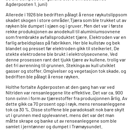
Agderposten 1. juni)
Allerede i 1926 ble bedriften pålagt å rense røykutslippsom
skadet skogen i store områder.Tjæra som ble trukket ut av
røyken ble dumpet i sjøen og i gruver
.
Men det var i første
rekke produksjonen av anodekull til aluminiumsovnene
som frembrakte avfallsproduktet tjære. Elektroden var en
farlig arbeidsplass på fabrikken. Her ble kullstøv og bek
blandet og presset før elektroden gikk til steikeriet. De
stekte elektrodene ble brukt i elektrolyseovnene. Ved
denne prosessen rant det tjukk tjære av kullene, trolig var
det fri avrenning til grunnen. Stekinga av kull utviklet
gasser og stoffer. Omgivelser og vegetasjon tok skade, og
bedriften ble pålagt å rense røyken.
Holthe fortalte Agderposten at den gang han var ved
Nitriden var rensanleggene lite effektive. Det var ca. 900
tonn svinn i form av tjærestoffer fra produsjonnen årlig. Av
dette gikk ca 70 prosent opp i røyk, mens renseanleggene
tok ca 30 %. Disse stoffene ble paradoksalt nok bare skylt
ut i grunnen med spylevannet, mens det var det man
måtte skrape og banke ut av renseanleggene som ble
samlet i jerntønner og dumpet i Trømøysundet.