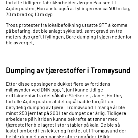
fortalte tidligere fabrikkarbeider Jørgen Paulsen til
Agderposten. Han anslo også at fyllingen var ca 400 m lag,
70 m bred og 10 m dyp.
Tross protester fra lokalbefolkning utsatte STF å komme
på befaring, det ble anlagt sykkelsti, samt gravd en tre
meters dyp grøft i fyllingen. Bare dumping i sjøen nedenfor
ble avverget.
Dumping av tjærestoffer i Tromøysund
Etter disse oppslagene dukket flere av fortidens
miljøsynder ved DNN opp. 1. juni kunne tidlige
driftsingeniør fra det såkalte Steikeriet, Jan E. Holthe,
fortelle Agderposten at det også hadde forgått en
betydelig dumpng av tjære i Tromøysund. I mange år ble
minst 250 jernfat på 200 liter dumpet der årlig. Tidligere
arbeidere på Nitriden kunne bekrefte at tønner med
tjærestoffer ble lagret i stor stabler på kaia. De ble så
lastet om bord i en lekter og fraktet ut i Tromøusund der
be ble dumpet over ganske store områder. (Bilde