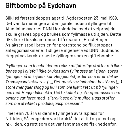
Giftbombe på Eydehavn
Slik lød førstesideoppslaget til Agderposten 23. mai 1989.
Det var da meningen at den gamle industrifyllingen til
Aluminiumsverket DNN i forbindelse med et veiprosjekt
skulle graves opp og brukes som fyllmasse uti sjøen. Dette
fikk flere i lokalsamfunnet til å reagere. Ernst Roger
Aslaksen stod i bresjen for protestene og fikk stoppet
anleggsmaskinene. Tidligere ingeniør ved DNN, Gudmund
Heggstad, karakteriserte fyllingen som en giftebombe:
”Fyllingen som inneholder en rekke miljøfarlige stoffer må ikke
åpnes og i allefall ikke brukes som fyllmasse ut i sjøen, spres
fyllingen nå ut i sjøen, kan Heggedalsfjorden som er en del av
Tromøysund infiseres. (…) Det meste av innholdet består av (…)
store mengder slagg og kull som ble kjørt rett ut på fyllingen
ned mot Heggedalsbukta. Dette kullet og stampemassen som
ovnene var foret med, tiltrakk seg alle mulige slags stoffer
som ble utviklet i produksjonsprosessen.”
I mer enn 70 år var denne fyllingen avfallsplass for
Nitriden. Så lenge den var i bruk lå det alltid og ulmet og
røk i den, og rett som det var fant man død fisk nedenfor,