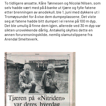
To tidligere ansatte, Kåre Tønnesen og Nicolai Nilsen, som
selv hadde vært med på å banke ut tjære og fylle fatene
etter brenningen av anodekull, ble 1. juni med dykkere ut i
Tromøysundet for å vise dem dumpeplassene. Det viste
seg at fatene hadde bitt dumpet i ei renne på 100 m dyp.
Det ble umulig å finne dem igjen, allerede ved 30 m dyp var
sikten urovekkende dårlig. Antakelig skyltes dette en
annen forurensningskilde, nemlig slamutslippene fra
Arendal Smelteverk.