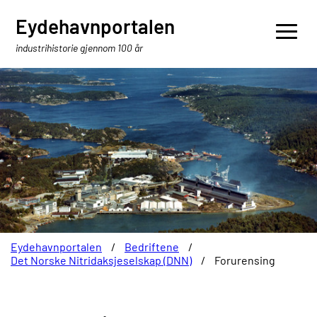
Eydehavnportalen
industrihistorie gjennom 100 år
Eydehavnportalen
/
Bedriftene
/
Det Norske Nitridaksjeselskap (DNN)
/
Forurensing