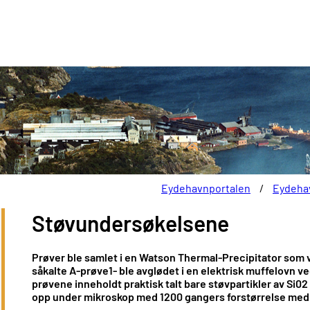
Eydehavnportalen
/
Eydeha
Støvundersøkelsene
Prøver ble samlet i en Watson Thermal-Precipitator som va
såkalte A-prøve1- ble avglødet i en elektrisk muffelovn ve
prøvene inneholdt praktisk talt bare støvpartikler av Si02 e
opp under mikroskop med 1200 gangers forstørrelse med in