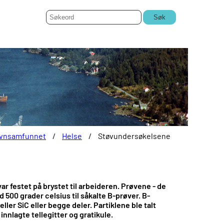
Søk
vnsamfunnet
/
Helse
/
Støvundersøkelsene
r festet på brystet til arbeideren. Prøvene - de
d 500 grader celsius til såkalte B-prøver. B-
ller SiC eller begge deler. Partiklene ble talt
nlagte tellegitter og gratikule.